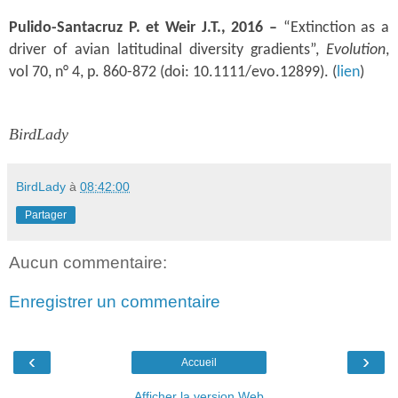
Pulido-Santacruz P. et Weir J.T., 2016 –
“Extinction as a
driver of avian latitudinal diversity gradients”,
Evolution
,
vol 70, n° 4, p. 860-872 (doi: 10.1111/evo.12899).
(
lien
)
BirdLady
BirdLady
à
08:42:00
Partager
Aucun commentaire:
Enregistrer un commentaire
‹
›
Accueil
Afficher la version Web