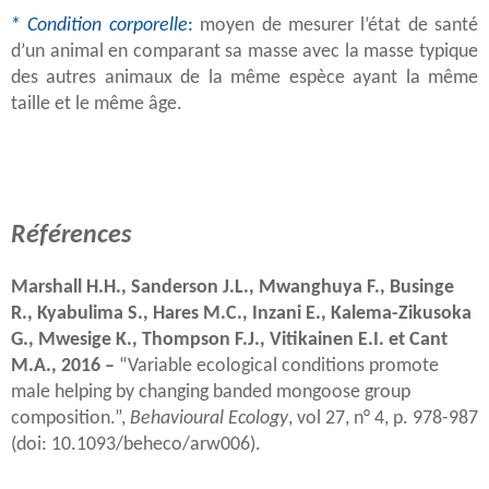
*
Condition corporelle
:
moyen de mesurer l’état de santé
d’un animal en comparant sa masse avec la masse typique
des autres animaux de la même espèce ayant la même
taille et le même âge.
Références
Marshall H.H., Sanderson J.L., Mwanghuya F., Businge
R., Kyabulima S., Hares M.C., Inzani E., Kalema-Zikusoka
G., Mwesige K., Thompson F.J., Vitikainen E.I. et Cant
M.A., 2016 –
“Variable ecological conditions promote
male helping by changing banded mongoose group
composition.”,
Behavioural Ecology
, vol 27, n° 4, p. 978-987
(doi: 10.1093/beheco/arw006).